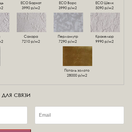
дь
ECO Бархат
ЕСО Ворс
ЕСО Шелк
м2
3990 р/м2
3990 р/м2
5090 р/м2
а
Сахара
Перламутр
Кракелюр
м2
7210 р/м2
7290 р/м2
9990 р/м2
Поталь золото
28000 р/м2
 для связи