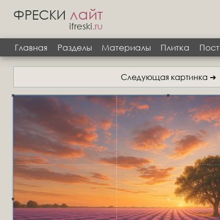
лайт
ФРЕСКИ
ifreski
.ru
Главная
Разделы
Материалы
Плитка
Пост
Следующая картинка ➜