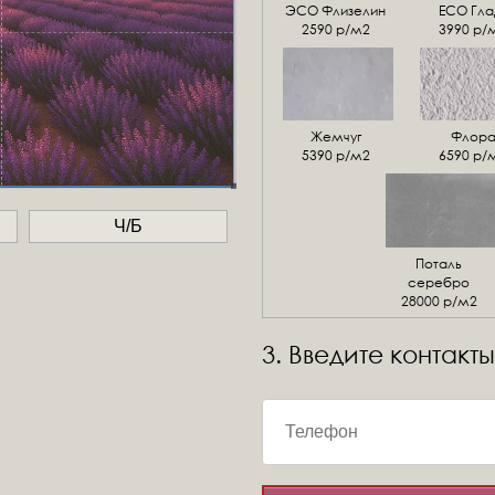
ЭСО Флизелин
ЕСО Гла
2590 р/м2
3990 р/
Жемчуг
Флор
5390 р/м2
6590 р/
Ч/Б
Поталь
серебро
28000 р/м2
3. Введите контакты