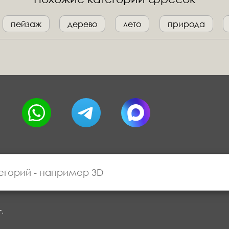
пейзаж
дерево
лето
природа
г.