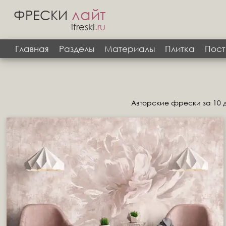
лайт
ФРЕСКИ
ifreski
.ru
Главная
Разделы
Материалы
Плитка
Пост
Авторские фрески за 10 д