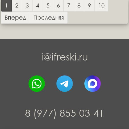
1
2
3
4
5
6
7
8
9
10
Вперед
Последняя
i@ifreski.ru
8 (977) 855-03-41