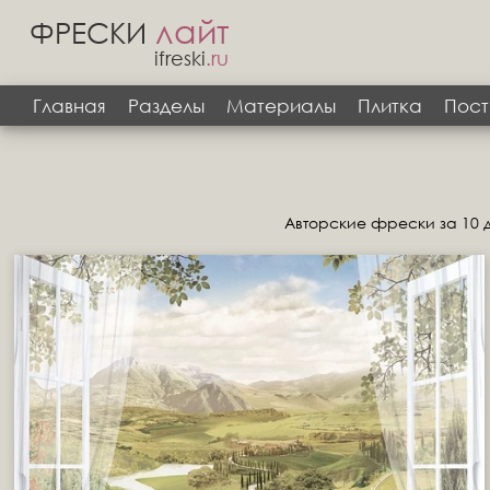
лайт
ФРЕСКИ
ifreski
.ru
Главная
Разделы
Материалы
Плитка
Пост
Авторские фрески за 10 д