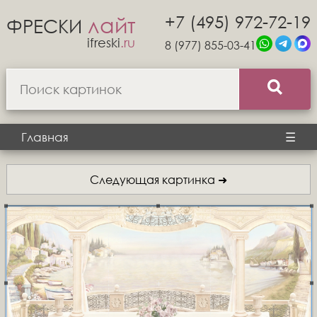
+7 (495) 972-72-19
лайт
ФРЕСКИ
ifreski
.ru
8 (977) 855-03-41
Главная
☰
Следующая картинка ➜