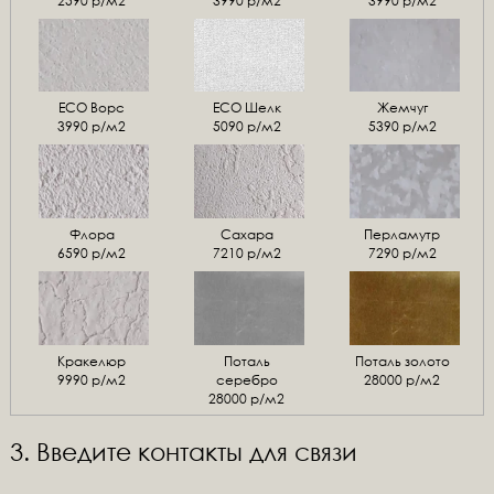
2590 р/м2
3990 р/м2
3990 р/м2
ЕСО Ворс
ЕСО Шелк
Жемчуг
3990 р/м2
5090 р/м2
5390 р/м2
Флора
Сахара
Перламутр
6590 р/м2
7210 р/м2
7290 р/м2
Кракелюр
Поталь
Поталь золото
9990 р/м2
серебро
28000 р/м2
28000 р/м2
3. Введите контакты для связи