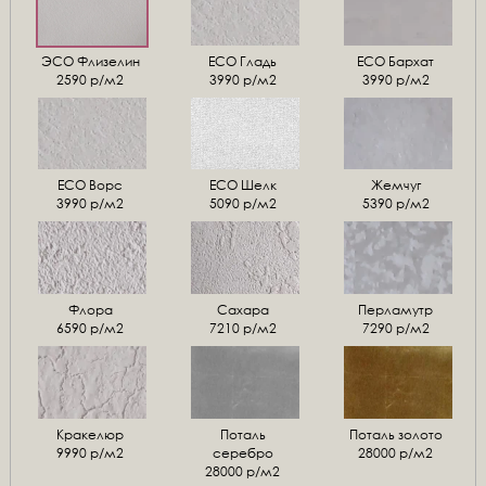
ЭСО Флизелин
ЕСО Гладь
ECO Бархат
2590 р/м2
3990 р/м2
3990 р/м2
ЕСО Ворс
ЕСО Шелк
Жемчуг
3990 р/м2
5090 р/м2
5390 р/м2
Флора
Сахара
Перламутр
6590 р/м2
7210 р/м2
7290 р/м2
Кракелюр
Поталь
Поталь золото
9990 р/м2
серебро
28000 р/м2
28000 р/м2