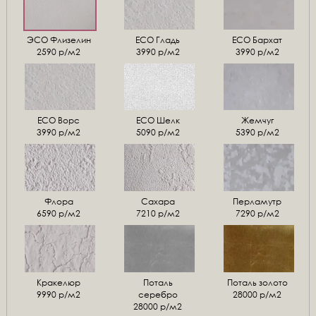
ЭСО Флизелин
ЕСО Гладь
ECO Бархат
2590 р/м2
3990 р/м2
3990 р/м2
ЕСО Ворс
ЕСО Шелк
Жемчуг
3990 р/м2
5090 р/м2
5390 р/м2
Флора
Сахара
Перламутр
6590 р/м2
7210 р/м2
7290 р/м2
Кракелюр
Поталь
Поталь золото
9990 р/м2
серебро
28000 р/м2
28000 р/м2