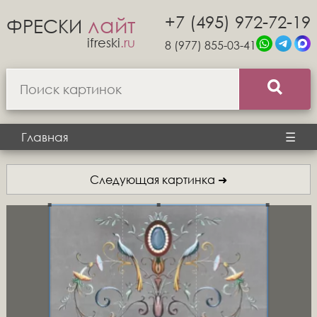
+7 (495) 972-72-19
лайт
ФРЕСКИ
ifreski
.ru
8 (977) 855-03-41
Главная
☰
Следующая картинка ➜