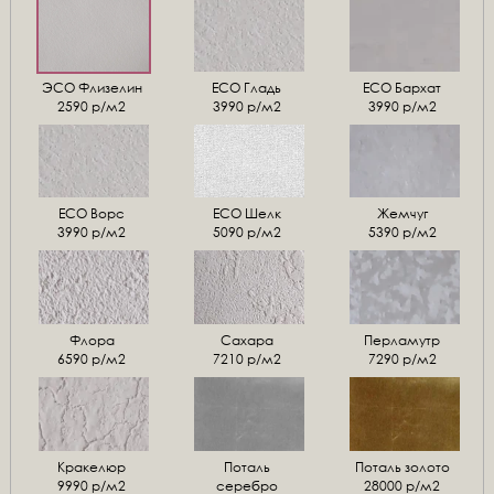
ЭСО Флизелин
ЕСО Гладь
ECO Бархат
2590 р/м2
3990 р/м2
3990 р/м2
ЕСО Ворс
ЕСО Шелк
Жемчуг
3990 р/м2
5090 р/м2
5390 р/м2
Флора
Сахара
Перламутр
6590 р/м2
7210 р/м2
7290 р/м2
Кракелюр
Поталь
Поталь золото
9990 р/м2
серебро
28000 р/м2