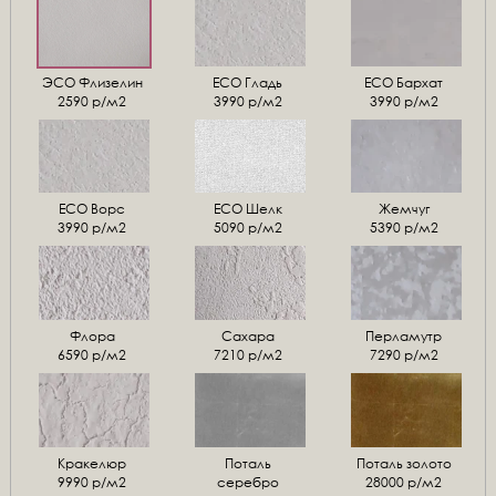
ЭСО Флизелин
ЕСО Гладь
ECO Бархат
2590 р/м2
3990 р/м2
3990 р/м2
ЕСО Ворс
ЕСО Шелк
Жемчуг
3990 р/м2
5090 р/м2
5390 р/м2
Флора
Сахара
Перламутр
6590 р/м2
7210 р/м2
7290 р/м2
Кракелюр
Поталь
Поталь золото
9990 р/м2
серебро
28000 р/м2