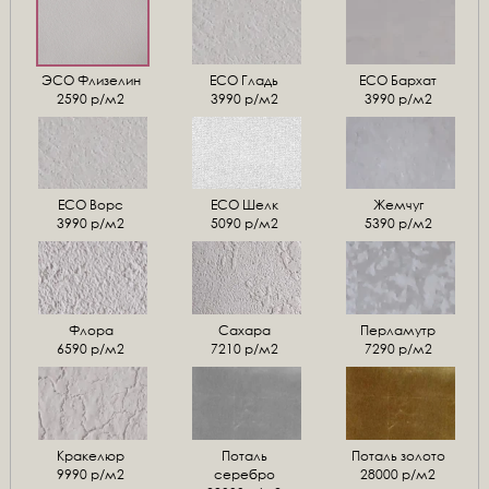
ЭСО Флизелин
ЕСО Гладь
ECO Бархат
2590 р/м2
3990 р/м2
3990 р/м2
ЕСО Ворс
ЕСО Шелк
Жемчуг
3990 р/м2
5090 р/м2
5390 р/м2
Флора
Сахара
Перламутр
6590 р/м2
7210 р/м2
7290 р/м2
Кракелюр
Поталь
Поталь золото
9990 р/м2
серебро
28000 р/м2