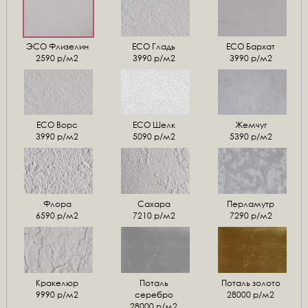
ЭСО Флизелин
ЕСО Гладь
ECO Бархат
2590 р/м2
3990 р/м2
3990 р/м2
ЕСО Ворс
ЕСО Шелк
Жемчуг
3990 р/м2
5090 р/м2
5390 р/м2
Флора
Сахара
Перламутр
6590 р/м2
7210 р/м2
7290 р/м2
Кракелюр
Поталь
Поталь золото
9990 р/м2
серебро
28000 р/м2
28000 р/м2