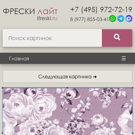
+7 (495) 972-72-19
лайт
ФРЕСКИ
ifreski
.ru
8 (977) 855-03-41
Главная
☰
Следующая картинка ➜