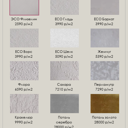
ЭСО Флизелин
ЕСО Гладь
ECO Бархат
2590 р/м2
3990 р/м2
3990 р/м2
ЕСО Ворс
ЕСО Шелк
Жемчуг
3990 р/м2
5090 р/м2
5390 р/м2
Флора
Сахара
Перламутр
6590 р/м2
7210 р/м2
7290 р/м2
Кракелюр
Поталь
Поталь золото
9990 р/м2
серебро
28000 р/м2
28000 р/м2