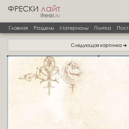
лайт
ФРЕСКИ
ifreski
.ru
Главная
Разделы
Материалы
Плитка
Пост
Следующая картинка ➜