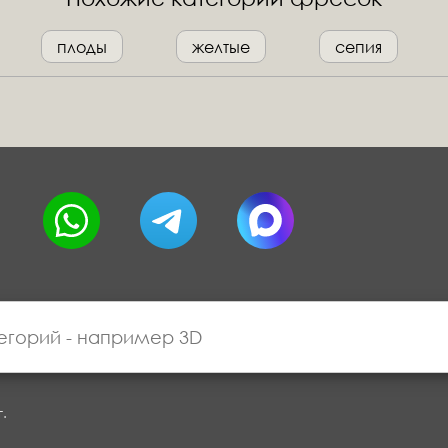
плоды
желтые
сепия
г.