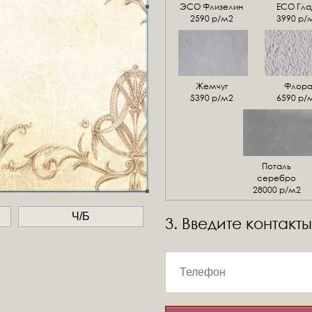
ЭСО Флизелин
ЕСО Гла
2590 р/м2
3990 р/
Жемчуг
Флор
5390 р/м2
6590 р/
Поталь
серебро
28000 р/м2
Ч/Б
3. Введите контакты