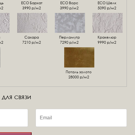
дь
ECO Бархат
ЕСО Ворс
ЕСО Шелк
м2
3990 р/м2
3990 р/м2
5090 р/м2
а
Сахара
Перламутр
Кракелюр
м2
7210 р/м2
7290 р/м2
9990 р/м2
Поталь золото
28000 р/м2
 для связи