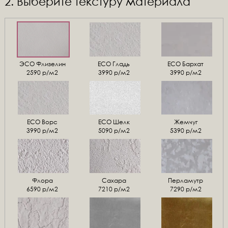
2. Выберите текстуру материала
ЭСО Флизелин
ЕСО Гладь
ECO Бархат
2590 р/м2
3990 р/м2
3990 р/м2
ЕСО Ворс
ЕСО Шелк
Жемчуг
3990 р/м2
5090 р/м2
5390 р/м2
Флора
Сахара
Перламутр
6590 р/м2
7210 р/м2
7290 р/м2