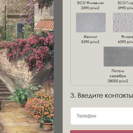
ЭСО Флизелин
ЕСО Гла
2590 р/м2
3990 р/
Жемчуг
Флор
5390 р/м2
6590 р/
Поталь
серебро
28000 р/м2
3. Введите контакты