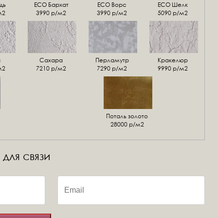
дь
ECO Бархат
ЕСО Ворс
ЕСО Шелк
м2
3990 р/м2
3990 р/м2
5090 р/м2
а
Сахара
Перламутр
Кракелюр
м2
7210 р/м2
7290 р/м2
9990 р/м2
Поталь золото
28000 р/м2
 для связи