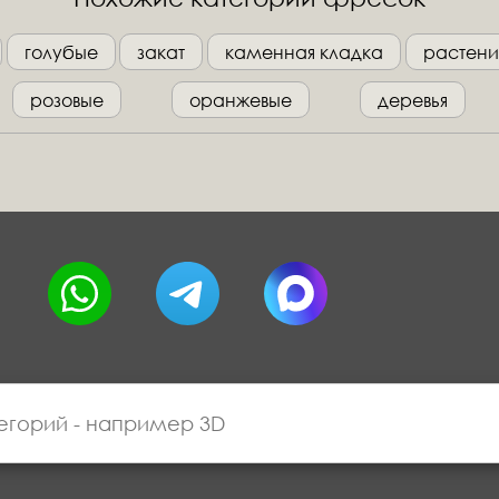
голубые
закат
каменная кладка
растени
розовые
оранжевые
деревья