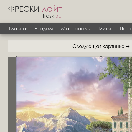
лайт
ФРЕСКИ
ifreski
.ru
Главная
Разделы
Материалы
Плитка
Пост
Следующая картинка ➜