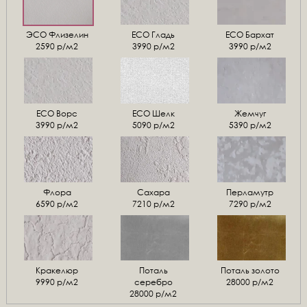
ЭСО Флизелин
ЕСО Гладь
ECO Бархат
2590 р/м2
3990 р/м2
3990 р/м2
ЕСО Ворс
ЕСО Шелк
Жемчуг
3990 р/м2
5090 р/м2
5390 р/м2
Флора
Сахара
Перламутр
6590 р/м2
7210 р/м2
7290 р/м2
Кракелюр
Поталь
Поталь золото
9990 р/м2
серебро
28000 р/м2
28000 р/м2