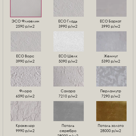
ЭСО Флизелин
ЕСО Гладь
ECO Бархат
2590 р/м2
3990 р/м2
3990 р/м2
ЕСО Ворс
ЕСО Шелк
Жемчуг
3990 р/м2
5090 р/м2
5390 р/м2
Флора
Сахара
Перламутр
6590 р/м2
7210 р/м2
7290 р/м2
Кракелюр
Поталь
Поталь золото
9990 р/м2
серебро
28000 р/м2
28000 р/м2