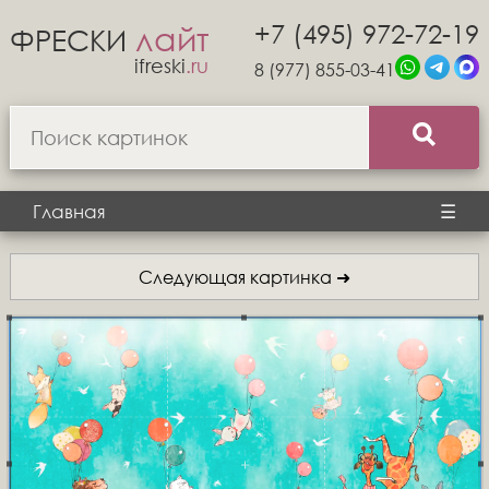
+7 (495) 972-72-19
лайт
ФРЕСКИ
ifreski
.ru
8 (977) 855-03-41
Главная
☰
Следующая картинка ➜