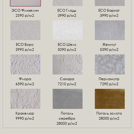
ЭСО Флизелин
ЕСО Гладь
ECO Бархат
2590 р/м2
3990 р/м2
3990 р/м2
ЕСО Ворс
ЕСО Шелк
Жемчуг
3990 р/м2
5090 р/м2
5390 р/м2
Флора
Сахара
Перламутр
6590 р/м2
7210 р/м2
7290 р/м2
Кракелюр
Поталь
Поталь золото
9990 р/м2
серебро
28000 р/м2
28000 р/м2