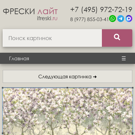
+7 (495) 972-72-19
лайт
ФРЕСКИ
ifreski
.ru
8 (977) 855-03-41
Главная
☰
Следующая картинка ➜