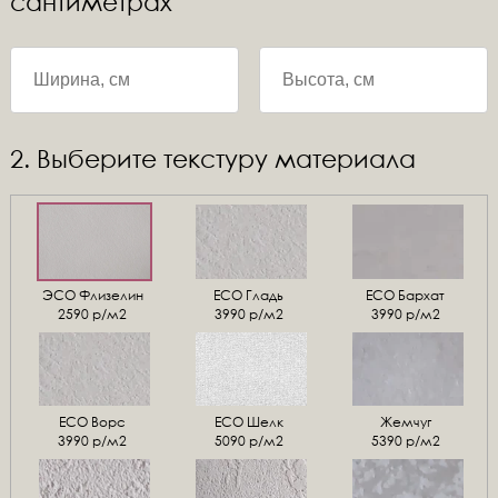
сантиметрах
2. Выберите текстуру материала
ЭСО Флизелин
ЕСО Гладь
ECO Бархат
2590 р/м2
3990 р/м2
3990 р/м2
ЕСО Ворс
ЕСО Шелк
Жемчуг
3990 р/м2
5090 р/м2
5390 р/м2