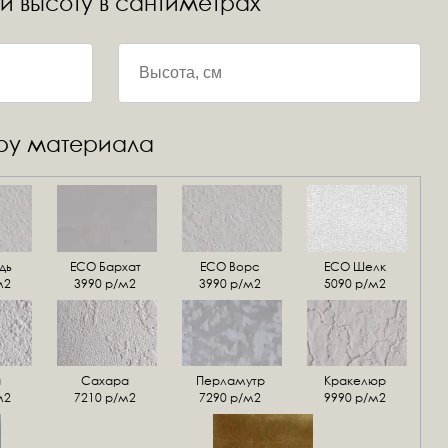
 и высоту в сантиметрах
уру материала
дь
ECO Бархат
ЕСО Ворс
ЕСО Шелк
м2
3990 р/м2
3990 р/м2
5090 р/м2
а
Сахара
Перламутр
Кракелюр
м2
7210 р/м2
7290 р/м2
9990 р/м2