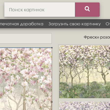
печатная доработка
Загрузить свою картинку
О
Фрески розовы