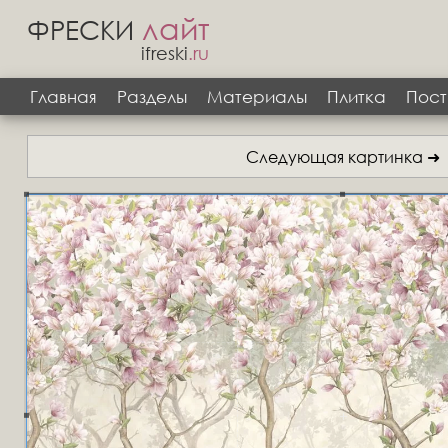
лайт
ФРЕСКИ
ifreski
.ru
Главная
Разделы
Материалы
Плитка
Пост
Следующая картинка ➜