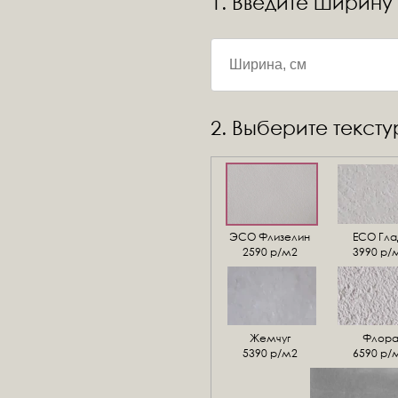
1. Введите ширину
2. Выберите текст
ЭСО Флизелин
ЕСО Гла
2590 р/м2
3990 р/
Жемчуг
Флор
5390 р/м2
6590 р/