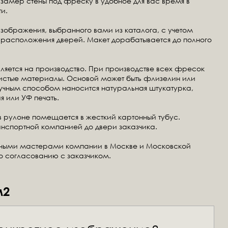
замер стены под фреску в удобное для вас время в
и.
изображения, выбранного вами из каталога, с учетом
расположения дверей. Макет дорабатывается до полного
ляется на производство. При производстве всех фресок
чистые материалы. Основой может быть флизелин или
ручным способом наносится натуральная штукатурка,
я или УФ печать.
в рулоне помещается в жесткий картонный тубус.
анспортной компанией до двери заказчика.
тными мастерами компании в Москве и Московской
по согласованию с заказчиком.
м2