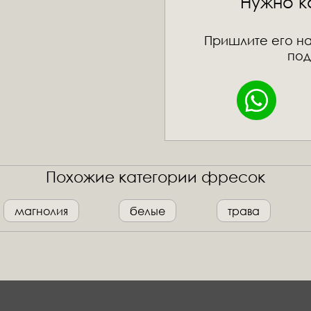
Нужно к
Пришлите его на
под
Похожие категории фресок
магнолия
белые
трава