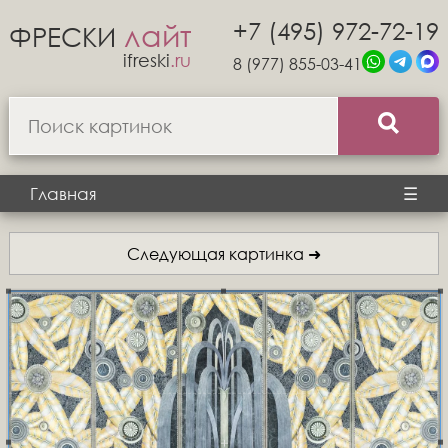
+7 (495) 972-72-19
лайт
ФРЕСКИ
ifreski
.ru
8 (977) 855-03-41
Главная
☰
Следующая картинка ➜