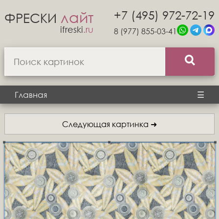
+7 (495) 972-72-19
лайт
ФРЕСКИ
ifreski
.ru
8 (977) 855-03-41
Главная
☰
Следующая картинка ➜