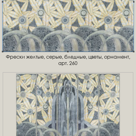
Фрески желтые, серые, бледные, цветы, орнамент,
арт. 260