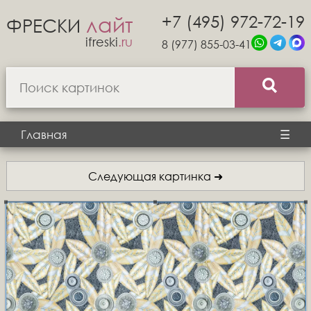
+7 (495) 972-72-19
лайт
ФРЕСКИ
ifreski
.ru
8 (977) 855-03-41
Главная
☰
Следующая картинка ➜