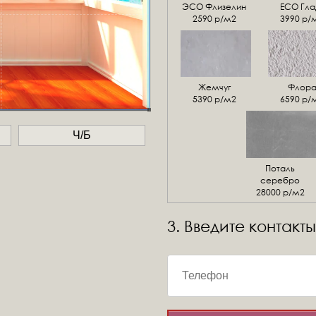
ЭСО Флизелин
ЕСО Гла
2590 р/м2
3990 р/
Жемчуг
Флор
5390 р/м2
6590 р/
Ч/Б
Поталь
серебро
28000 р/м2
3. Введите контакты