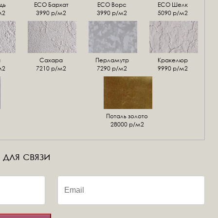
дь
ECO Бархат
ЕСО Ворс
ЕСО Шелк
м2
3990 р/м2
3990 р/м2
5090 р/м2
а
Сахара
Перламутр
Кракелюр
м2
7210 р/м2
7290 р/м2
9990 р/м2
Поталь золото
28000 р/м2
 для связи