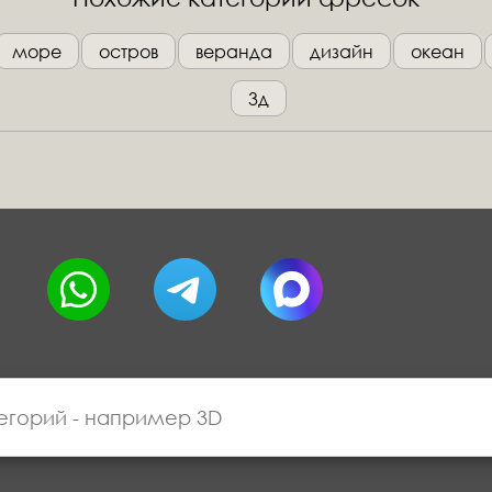
море
остров
веранда
дизайн
океан
3д