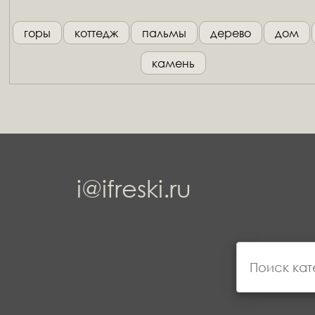
горы
коттедж
пальмы
дерево
дом
камень
i@ifreski.ru