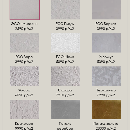
ЭСО Флизелин
ЕСО Гладь
ECO Бархат
2590 р/м2
3990 р/м2
3990 р/м2
ЕСО Ворс
ЕСО Шелк
Жемчуг
3990 р/м2
5090 р/м2
5390 р/м2
Флора
Сахара
Перламутр
6590 р/м2
7210 р/м2
7290 р/м2
Кракелюр
Поталь
Поталь золото
9990 р/м2
серебро
28000 р/м2