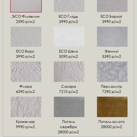
ЭСО Флизелин
ЕСО Гладь
ECO Бархат
2590 р/м2
3990 р/м2
3990 р/м2
ЕСО Ворс
ЕСО Шелк
Жемчуг
3990 р/м2
5090 р/м2
5390 р/м2
Флора
Сахара
Перламутр
6590 р/м2
7210 р/м2
7290 р/м2
Кракелюр
Поталь
Поталь золото
9990 р/м2
серебро
28000 р/м2
28000 р/м2