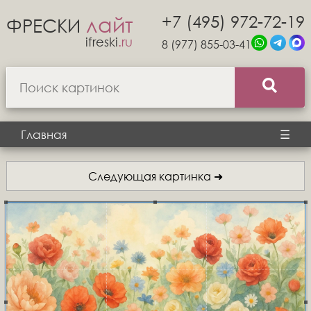
+7 (495) 972-72-19
лайт
ФРЕСКИ
ifreski
.ru
8 (977) 855-03-41
Главная
☰
Следующая картинка ➜