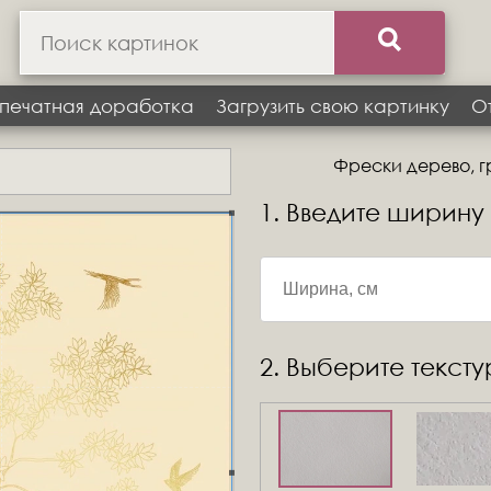
печатная доработка
Загрузить свою картинку
О
Фрески дерево, гр
1. Введите ширину
2. Выберите текст