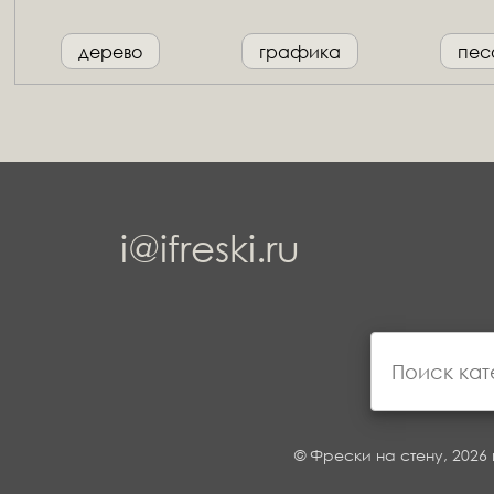
дерево
графика
пес
i@ifreski.ru
© Фрески на стену, 2026 