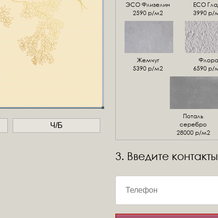
ЭСО Флизелин
ЕСО Гла
2590 р/м2
3990 р/
Жемчуг
Флор
5390 р/м2
6590 р/
Поталь
серебро
Ч/Б
28000 р/м2
3. Введите контакты