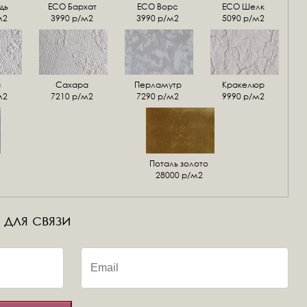
дь
ECO Бархат
ЕСО Ворс
ЕСО Шелк
м2
3990 р/м2
3990 р/м2
5090 р/м2
а
Сахара
Перламутр
Кракелюр
м2
7210 р/м2
7290 р/м2
9990 р/м2
Поталь золото
28000 р/м2
 для связи