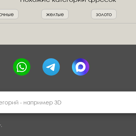
очные
желтые
золото
г.