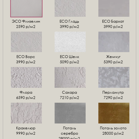
ЭСО Флизелин
ЕСО Гладь
ECO Бархат
2590 р/м2
3990 р/м2
3990 р/м2
ЕСО Ворс
ЕСО Шелк
Жемчуг
3990 р/м2
5090 р/м2
5390 р/м2
Флора
Сахара
Перламутр
6590 р/м2
7210 р/м2
7290 р/м2
Кракелюр
Поталь
Поталь золото
9990 р/м2
серебро
28000 р/м2
28000 р/м2