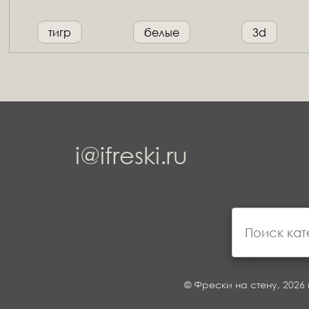
тигр
белые
3d
i@ifreski.ru
© Фрески на стену, 2026 