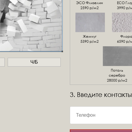
ЭСО Флизелин
ЕСО Гла
2590 р/м2
3990 р/
Жемчуг
Флор
5390 р/м2
6590 р/
Ч/Б
Поталь
серебро
28000 р/м2
3. Введите контакты