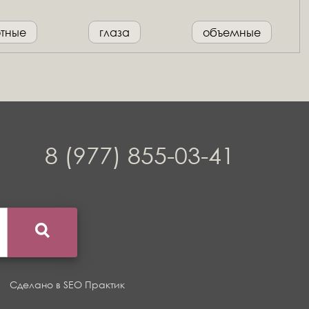
отные
глаза
объемные
8 (977) 855-03-41
Сделано в
SEO Практик