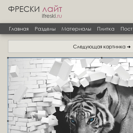
лайт
ФРЕСКИ
ifreski
.ru
Главная
Разделы
Материалы
Плитка
Пост
Следующая картинка ➜