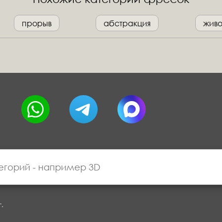
прорыв
абстракция
жив
г.