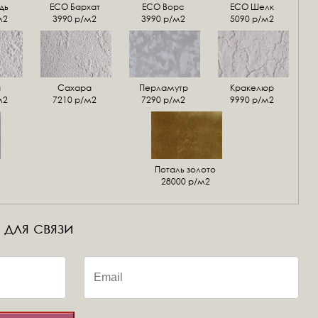
дь
ECO Бархат
ЕСО Ворс
ЕСО Шелк
м2
3990 р/м2
3990 р/м2
5090 р/м2
а
Сахара
Перламутр
Кракелюр
м2
7210 р/м2
7290 р/м2
9990 р/м2
Поталь золото
28000 р/м2
 для связи