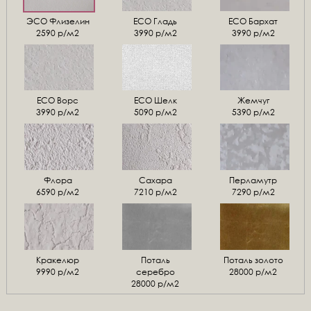
ЭСО Флизелин
ЕСО Гладь
ECO Бархат
2590 р/м2
3990 р/м2
3990 р/м2
ЕСО Ворс
ЕСО Шелк
Жемчуг
3990 р/м2
5090 р/м2
5390 р/м2
Флора
Сахара
Перламутр
6590 р/м2
7210 р/м2
7290 р/м2
Кракелюр
Поталь
Поталь золото
9990 р/м2
серебро
28000 р/м2
28000 р/м2