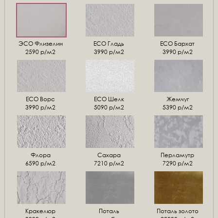
ЭСО Флизелин
ЕСО Гладь
ECO Бархат
2590 р/м2
3990 р/м2
3990 р/м2
ЕСО Ворс
ЕСО Шелк
Жемчуг
3990 р/м2
5090 р/м2
5390 р/м2
Флора
Сахара
Перламутр
6590 р/м2
7210 р/м2
7290 р/м2
Кракелюр
Поталь
Поталь золото