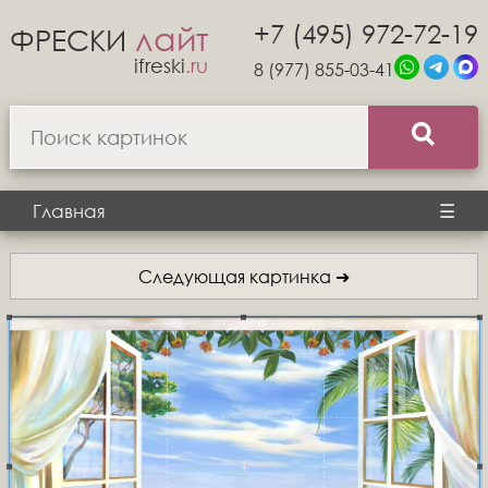
+7 (495) 972-72-19
лайт
ФРЕСКИ
ifreski
.ru
8 (977) 855-03-41
Главная
☰
Следующая картинка ➜