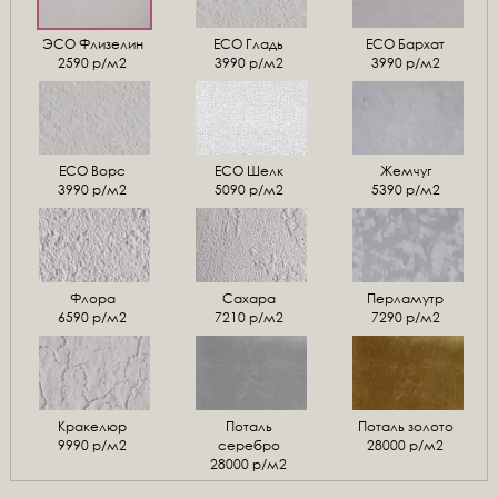
ЭСО Флизелин
ЕСО Гладь
ECO Бархат
2590 р/м2
3990 р/м2
3990 р/м2
ЕСО Ворс
ЕСО Шелк
Жемчуг
3990 р/м2
5090 р/м2
5390 р/м2
Флора
Сахара
Перламутр
6590 р/м2
7210 р/м2
7290 р/м2
Кракелюр
Поталь
Поталь золото
9990 р/м2
серебро
28000 р/м2
28000 р/м2