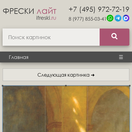
+7 (495) 972-72-19
лайт
ФРЕСКИ
ifreski
.ru
8 (977) 855-03-41
Главная
☰
Следующая картинка ➜