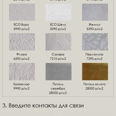
ЕСО Ворс
ЕСО Шелк
Жемчуг
3990 р/м2
5090 р/м2
5390 р/м2
Флора
Сахара
Перламутр
6590 р/м2
7210 р/м2
7290 р/м2
Кракелюр
Поталь
Поталь золото
9990 р/м2
серебро
28000 р/м2
28000 р/м2
3. Введите контакты для связи