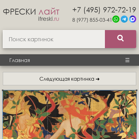
+7 (495) 972-72-19
лайт
ФРЕСКИ
ifreski
.ru
8 (977) 855-03-41
Главная
☰
Следующая картинка ➜