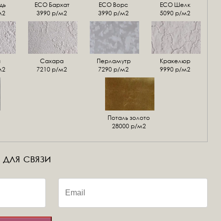
дь
ECO Бархат
ЕСО Ворс
ЕСО Шелк
м2
3990 р/м2
3990 р/м2
5090 р/м2
а
Сахара
Перламутр
Кракелюр
м2
7210 р/м2
7290 р/м2
9990 р/м2
Поталь золото
28000 р/м2
 для связи