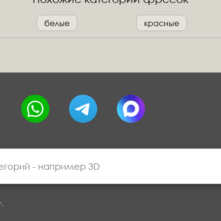
белые
красные
г.