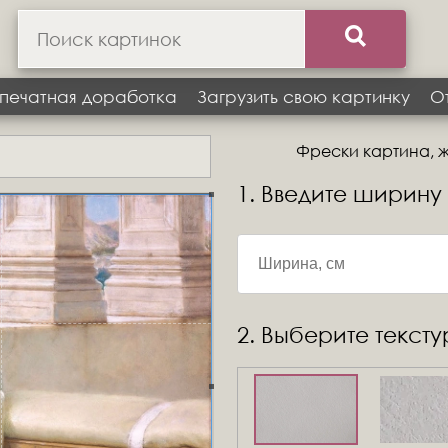
печатная доработка
Загрузить свою картинку
О
Фрески картина, ж
1. Введите ширину
2. Выберите текст