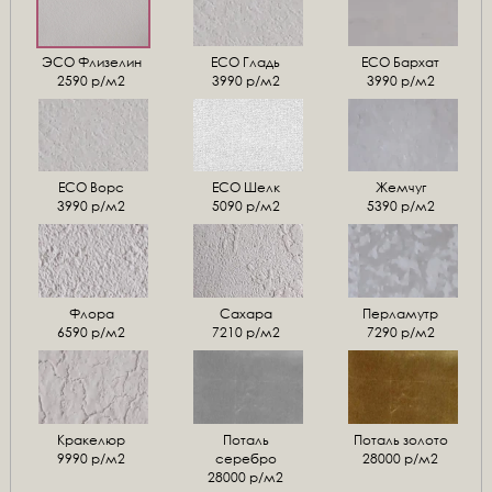
ЭСО Флизелин
ЕСО Гладь
ECO Бархат
2590 р/м2
3990 р/м2
3990 р/м2
ЕСО Ворс
ЕСО Шелк
Жемчуг
3990 р/м2
5090 р/м2
5390 р/м2
Флора
Сахара
Перламутр
6590 р/м2
7210 р/м2
7290 р/м2
Кракелюр
Поталь
Поталь золото
9990 р/м2
серебро
28000 р/м2
28000 р/м2