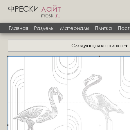
лайт
ФРЕСКИ
ifreski
.ru
Главная
Разделы
Материалы
Плитка
Пост
Следующая картинка ➜