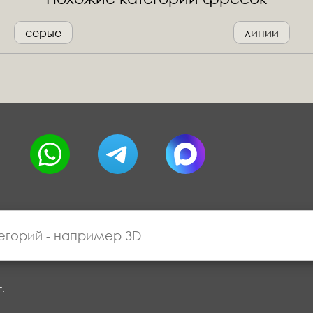
серые
линии
г.