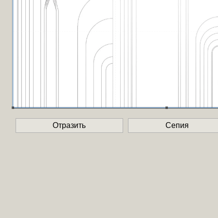
Отразить
Сепия