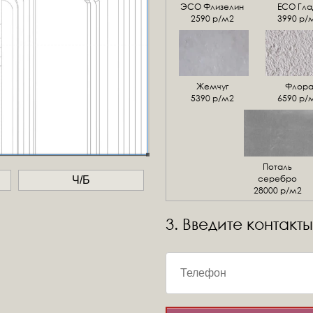
ЭСО Флизелин
ЕСО Гла
2590 р/м2
3990 р/
Жемчуг
Флор
5390 р/м2
6590 р/
Поталь
серебро
Ч/Б
28000 р/м2
3. Введите контакты