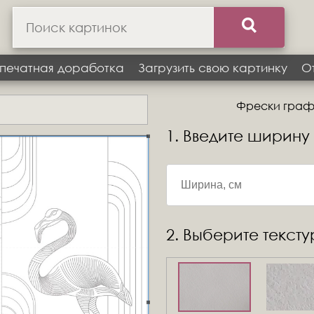
печатная доработка
Загрузить свою картинку
О
Фрески графи
1. Введите ширину
2. Выберите текст