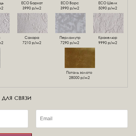
дь
ECO Бархат
ЕСО Ворс
ЕСО Шелк
м2
3990 р/м2
3990 р/м2
5090 р/м2
а
Сахара
Перламутр
Кракелюр
м2
7210 р/м2
7290 р/м2
9990 р/м2
Поталь золото
28000 р/м2
 для связи