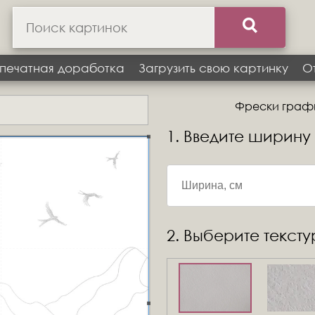
печатная доработка
Загрузить свою картинку
О
Фрески график
1. Введите ширину
2. Выберите текст