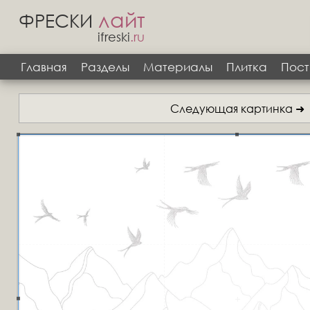
лайт
ФРЕСКИ
ifreski
.ru
Главная
Разделы
Материалы
Плитка
Пост
Следующая картинка ➜