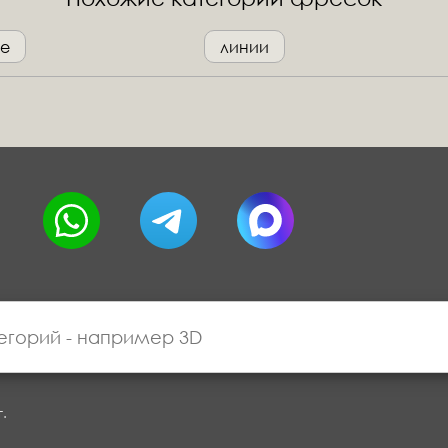
е
линии
г.