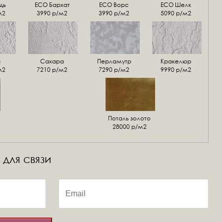
дь
ECO Бархат
ЕСО Ворс
ЕСО Шелк
м2
3990 р/м2
3990 р/м2
5090 р/м2
а
Сахара
Перламутр
Кракелюр
м2
7210 р/м2
7290 р/м2
9990 р/м2
Поталь золото
28000 р/м2
 для связи