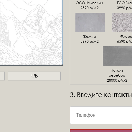
ЭСО Флизелин
ЕСО Гла
2590 р/м2
3990 р/
Жемчуг
Флор
5390 р/м2
6590 р/
Поталь
серебро
Ч/Б
28000 р/м2
3. Введите контакты