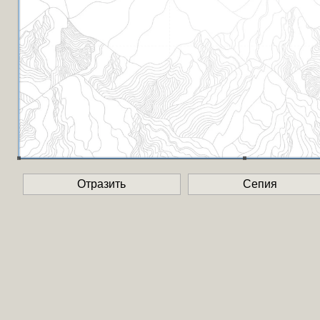
Отразить
Сепия