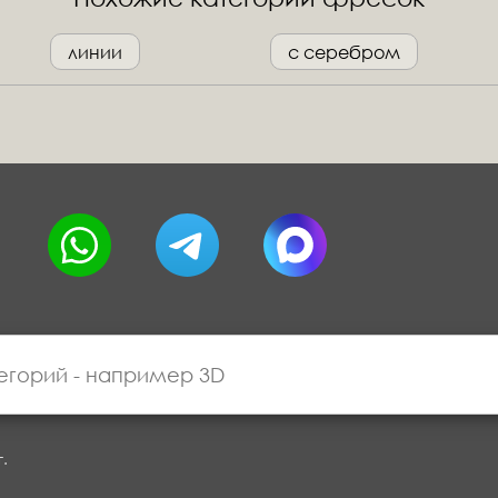
линии
с серебром
г.