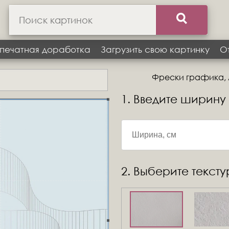
печатная доработка
Загрузить свою картинку
О
Фрески графика, л
1. Введите ширину
2. Выберите текст