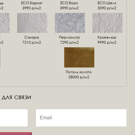
дь
ECO Бархат
ЕСО Ворс
ЕСО Шелк
м2
3990 р/м2
3990 р/м2
5090 р/м2
а
Сахара
Перламутр
Кракелюр
м2
7210 р/м2
7290 р/м2
9990 р/м2
Поталь золото
28000 р/м2
 для связи