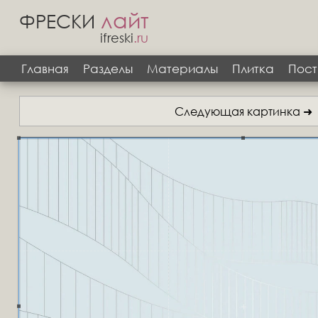
лайт
ФРЕСКИ
ifreski
.ru
Главная
Разделы
Материалы
Плитка
Пост
Следующая картинка ➜