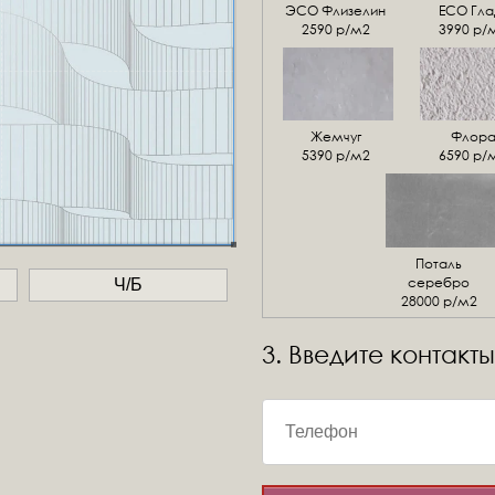
ЭСО Флизелин
ЕСО Гла
2590 р/м2
3990 р/
Жемчуг
Флор
5390 р/м2
6590 р/
Поталь
серебро
Ч/Б
28000 р/м2
3. Введите контакты