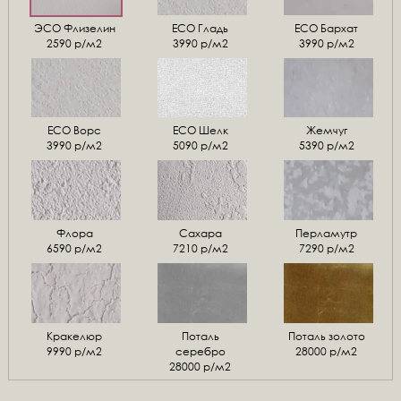
ЭСО Флизелин
ЕСО Гладь
ECO Бархат
2590 р/м2
3990 р/м2
3990 р/м2
ЕСО Ворс
ЕСО Шелк
Жемчуг
3990 р/м2
5090 р/м2
5390 р/м2
Флора
Сахара
Перламутр
6590 р/м2
7210 р/м2
7290 р/м2
Кракелюр
Поталь
Поталь золото
9990 р/м2
серебро
28000 р/м2
28000 р/м2