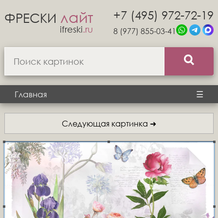
+7 (495) 972-72-19
лайт
ФРЕСКИ
ifreski
.ru
8 (977) 855-03-41
Главная
☰
Следующая картинка ➜