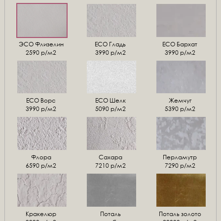
ЭСО Флизелин
ЕСО Гладь
ECO Бархат
2590 р/м2
3990 р/м2
3990 р/м2
ЕСО Ворс
ЕСО Шелк
Жемчуг
3990 р/м2
5090 р/м2
5390 р/м2
Флора
Сахара
Перламутр
6590 р/м2
7210 р/м2
7290 р/м2
Кракелюр
Поталь
Поталь золото