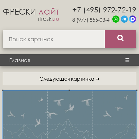
+7 (495) 972-72-19
лайт
ФРЕСКИ
ifreski
.ru
8 (977) 855-03-41
Главная
☰
Следующая картинка ➜