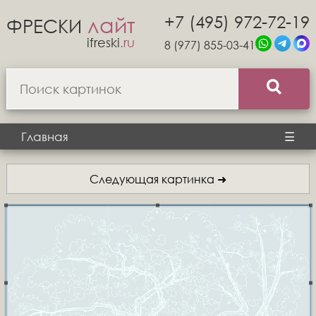
+7 (495) 972-72-19
лайт
ФРЕСКИ
ifreski
.ru
8 (977) 855-03-41
Главная
☰
Следующая картинка ➜