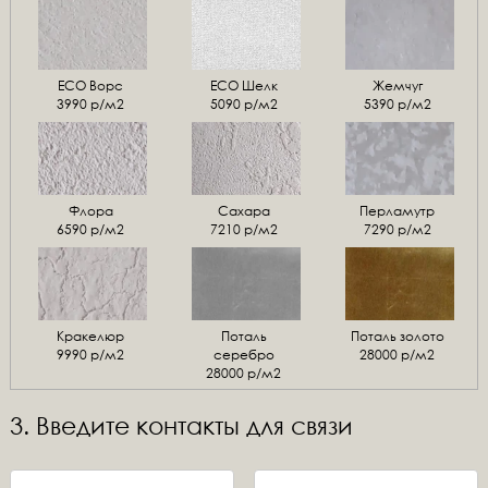
ЕСО Ворс
ЕСО Шелк
Жемчуг
3990 р/м2
5090 р/м2
5390 р/м2
Флора
Сахара
Перламутр
6590 р/м2
7210 р/м2
7290 р/м2
Кракелюр
Поталь
Поталь золото
9990 р/м2
серебро
28000 р/м2
28000 р/м2
3. Введите контакты для связи