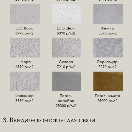
ЕСО Ворс
ЕСО Шелк
Жемчуг
3990 р/м2
5090 р/м2
5390 р/м2
Флора
Сахара
Перламутр
6590 р/м2
7210 р/м2
7290 р/м2
Кракелюр
Поталь
Поталь золото
9990 р/м2
серебро
28000 р/м2
28000 р/м2
3. Введите контакты для связи