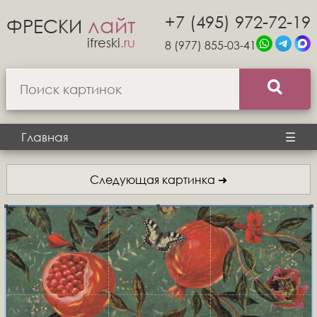
+7 (495) 972-72-19
лайт
ФРЕСКИ
ifreski
.ru
8 (977) 855-03-41
Главная
☰
Следующая картинка ➜