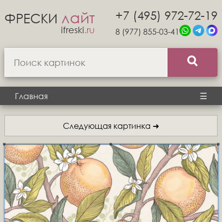
+7 (495) 972-72-19
лайт
ФРЕСКИ
ifreski
.ru
8 (977) 855-03-41
Главная
☰
Следующая картинка ➜