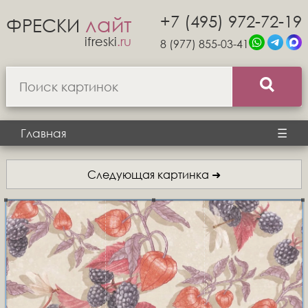
+7 (495) 972-72-19
лайт
ФРЕСКИ
ifreski
.ru
8 (977) 855-03-41
Главная
☰
Следующая картинка ➜