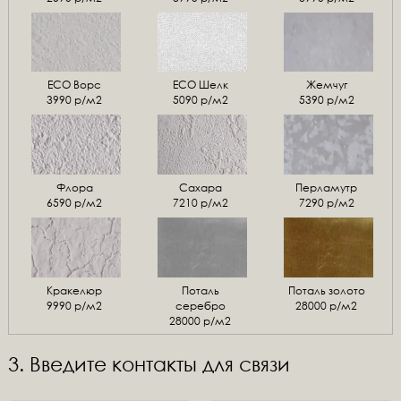
ЕСО Ворс
ЕСО Шелк
Жемчуг
3990 р/м2
5090 р/м2
5390 р/м2
Флора
Сахара
Перламутр
6590 р/м2
7210 р/м2
7290 р/м2
Кракелюр
Поталь
Поталь золото
9990 р/м2
серебро
28000 р/м2
28000 р/м2
3. Введите контакты для связи