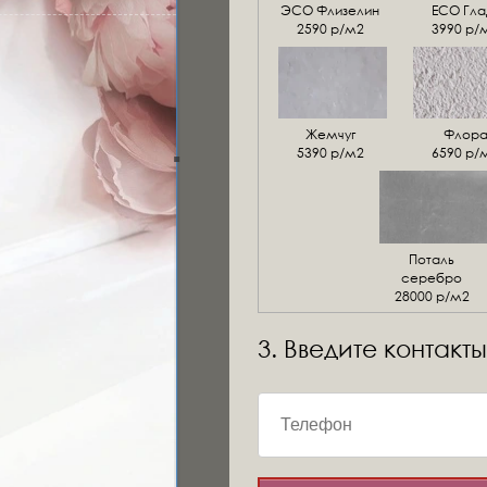
ЭСО Флизелин
ЕСО Гла
2590 р/м2
3990 р/
Жемчуг
Флор
5390 р/м2
6590 р/
Поталь
серебро
28000 р/м2
3. Введите контакты