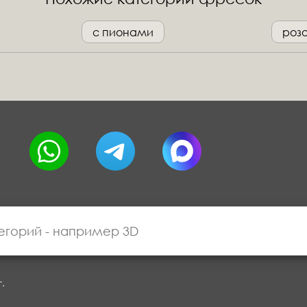
с пионами
роз
г.