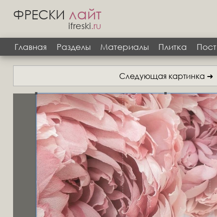
лайт
ФРЕСКИ
ifreski
.ru
Главная
Разделы
Материалы
Плитка
Пост
Следующая картинка ➜