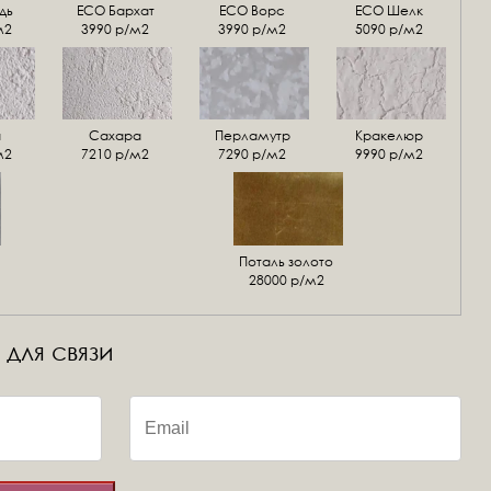
дь
ECO Бархат
ЕСО Ворс
ЕСО Шелк
м2
3990 р/м2
3990 р/м2
5090 р/м2
а
Сахара
Перламутр
Кракелюр
м2
7210 р/м2
7290 р/м2
9990 р/м2
Поталь золото
28000 р/м2
 для связи