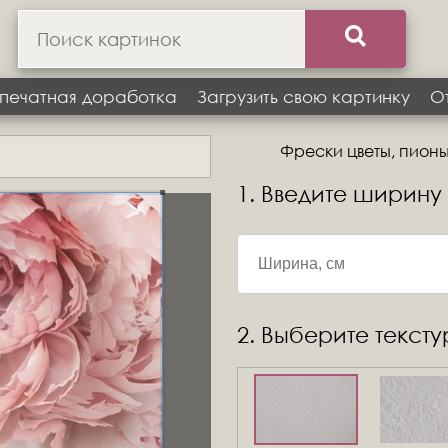
печатная доработка
Загрузить свою картинку
О
Фрески цветы, пионы
1. Введите ширину
2. Выберите текст