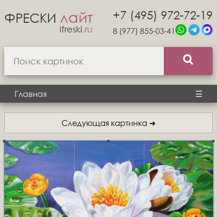
+7 (495) 972-72-19
лайт
ФРЕСКИ
ifreski
.ru
8 (977) 855-03-41
Главная
☰
Следующая картинка ➜