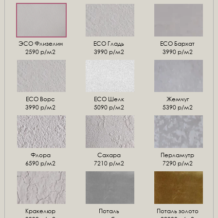
ЭСО Флизелин
ЕСО Гладь
ECO Бархат
2590 р/м2
3990 р/м2
3990 р/м2
ЕСО Ворс
ЕСО Шелк
Жемчуг
3990 р/м2
5090 р/м2
5390 р/м2
Флора
Сахара
Перламутр
6590 р/м2
7210 р/м2
7290 р/м2
Кракелюр
Поталь
Поталь золото