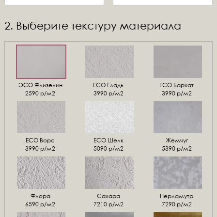
2. Выберите текстуру материала
ЭСО Флизелин
ЕСО Гладь
ECO Бархат
2590 р/м2
3990 р/м2
3990 р/м2
ЕСО Ворс
ЕСО Шелк
Жемчуг
3990 р/м2
5090 р/м2
5390 р/м2
Флора
Сахара
Перламутр
6590 р/м2
7210 р/м2
7290 р/м2