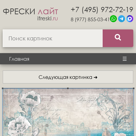
+7 (495) 972-72-19
лайт
ФРЕСКИ
ifreski
.ru
8 (977) 855-03-41
Главная
☰
Следующая картинка ➜